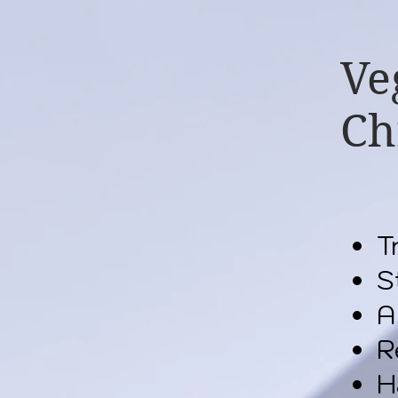
Ve
Ch
T
S
A
R
H