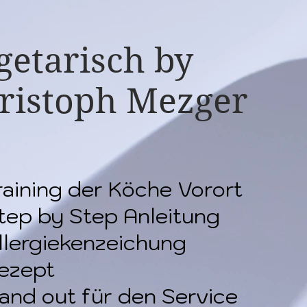
getarisch by
ristoph Mezger
raining der Köche Vorort
tep by Step Anleitung
llergiekenzeichung
ezept
and out für den Service