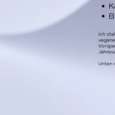
K
B
Ich ste
vegane
Vorspe
Jahresz
Unten s